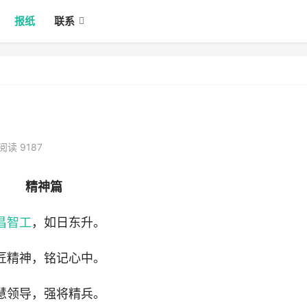
报纸
联系
阅读 9187
精神篇
昌智工
，如日东升。
匠精神，铭记心中。
慧领导，强将精兵。