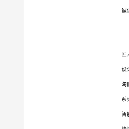
诚
匠
设
淘
系
智