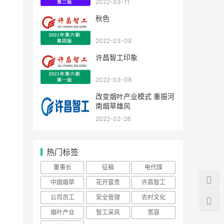
2022-03-11
秋色
2022-03-08
许昌智工印象
2022-03-08
改变烟叶产业模式 重振河
南烟草雄风
2022-02-28
热门标签
董事长
征稿
电代煤
中国烟草
花开富贵
许昌智工
公司员工
安全管理
农村文化
烟叶产业
智工采风
宽容