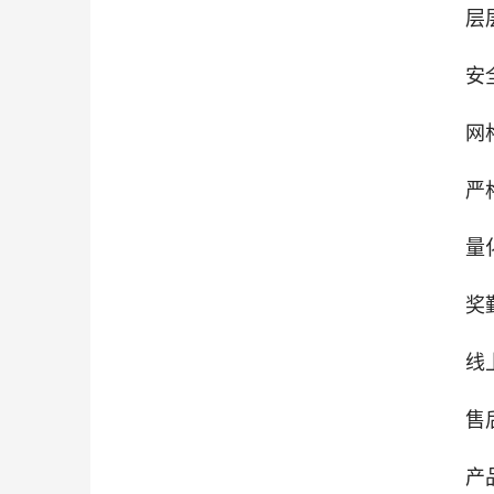
层
安
网
严
量
奖
线
售
产