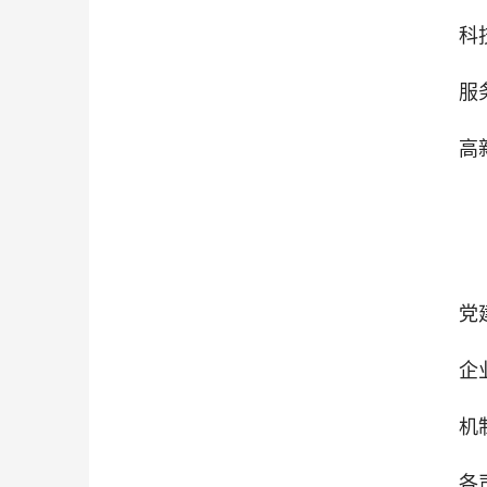
科
服
高
党
企
机
各