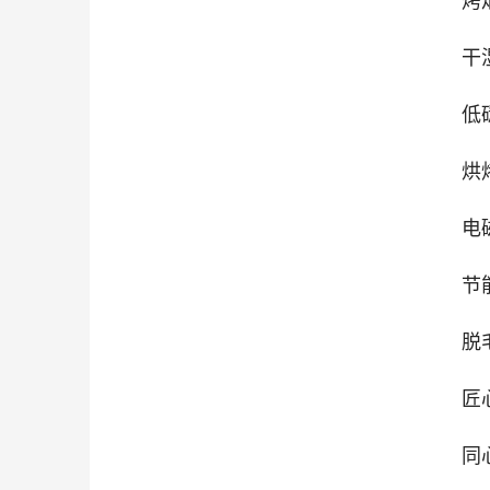
烤
干
低
烘
电
节
脱
匠
同