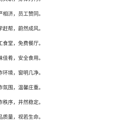
严相济，员工赞同。
学赶帮，蔚然成风。
工食堂，免费餐厅。
味佳肴，安全食用。
作环境，窗明几净。
作氛围，温馨庄重。
作秩序，井然稳定。
品质量，视若生命。