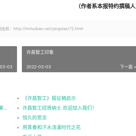
（作者系本报特约撰稿人
/hnhuibao.net/yingxiao/72.html
许昌智工印象
-03-03
2022-03-03
下一篇 
《许昌智工》报征稿启示
许昌智工参加安徽合肥2021第十五届中国坚果炒货展掠影
许昌智工招贤纳士 欢迎加入我们！
恒久的思念
用青春和汗水浇灌时代之花