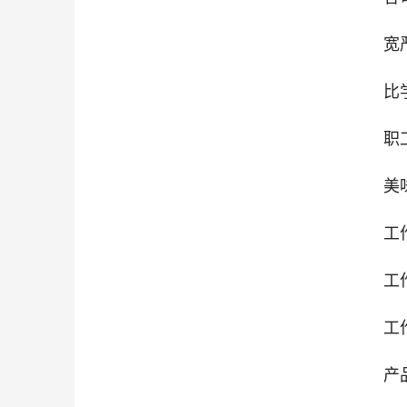
宽
比
职
美
工
工
工
产