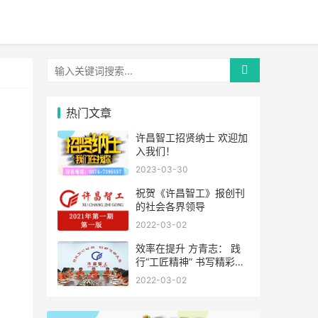
热门文章
许昌智工招贤纳士 欢迎加
入我们！
2023-03-30
祝贺《许昌智工》报创刊
的社会各界领导
2022-03-02
效率在提升 方青志： 践
行“工匠精神” 书写精彩人
生
2022-03-02