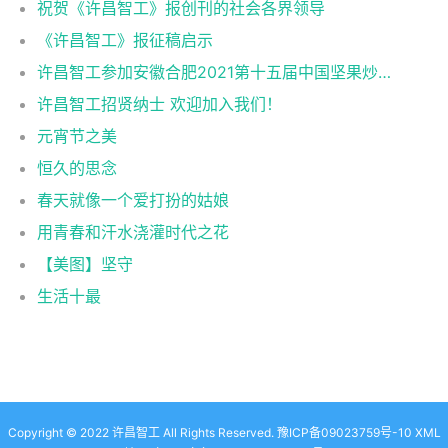
祝贺《许昌智工》报创刊的社会各界领导
《许昌智工》报征稿启示
许昌智工参加安徽合肥2021第十五届中国坚果炒货展掠影
许昌智工招贤纳士 欢迎加入我们！
元宵节之美
恒久的思念
春天就像一个爱打扮的姑娘
用青春和汗水浇灌时代之花
【美图】坚守
生活十最
Copyright © 2022 许昌智工 All Rights Reserved.
豫ICP备09023759号-10
XML