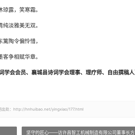
沐琼露，笑寒霜。
清纯淡雅美无双。
东篱陶令偏怜惜，
墨客争相赋华章。
词学会会员、襄城县诗词学会理事、理疗师、自由撰稿人
/hnhuibao.net/yingxiao/177.html
坚守的匠心——访许昌智工机械制造有限公司董事长方