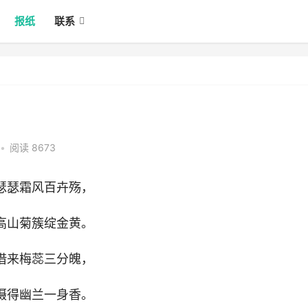
报纸
联系
•
阅读 8673
瑟瑟霜风百卉殇，
高山菊簇绽金黄。
借来梅蕊三分魄，
摄得幽兰一身香。