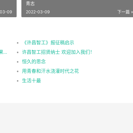
青志
-03-09
2022-03-09
下一篇 
《许昌智工》报征稿启示
许昌智工参加安徽合肥2021第十五届中国坚果炒货展掠影
许昌智工招贤纳士 欢迎加入我们！
恒久的思念
用青春和汗水浇灌时代之花
生活十最