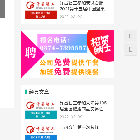
许昌智工参加安徽合肥
2021第十五届中国坚果炒
»
货展掠影
2022-03-02
经典文章
许昌智工参加天津第105
届全国糖酒商品交易会剪
影
2022-03-09
［散文］第一次拉煤