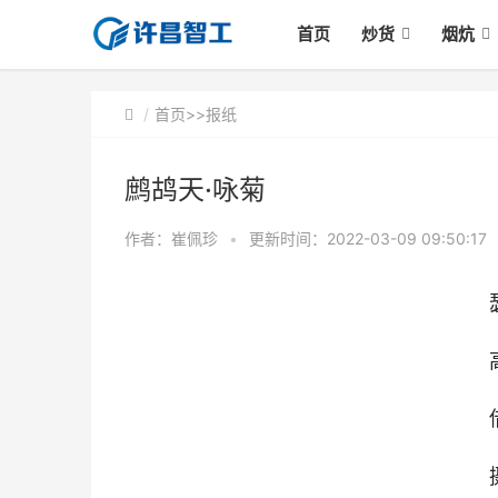
首页
炒货
烟炕
首页
>>
报纸
鹧鸪天·咏菊
作者：崔佩珍
•
更新时间：2022-03-09 09:50:17