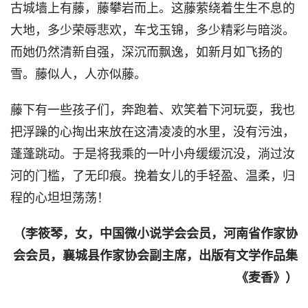
古城墙上有藤，藤攀岩而上。这藤萦绕着生生不息的
大地，多少荣辱悲欢，车戈玉锦，多少精彩与暗淡。
而她仍然清新自强，深沉而飘逸，如新月如飞扬的
雪。藤似人，人亦似藤。
藤下有一些孩子们，奔跑着、欢笑着下河玩耍，我也
把浮躁的心掏出来放在这清凌凌的水里，没有污浊，
蓬蓬跳动。于是将我乘的一叶小舟缓缓沉没，淌过汝
河的门槛，了无印痕。挽着女儿的手轻盈、温柔，归
程的心坦坦荡荡！
（李筱琴，女，中国微小说学会会员，河南省作家协
会会员，襄城县作家协会副主席，出版有文学作品集
《麦香》）