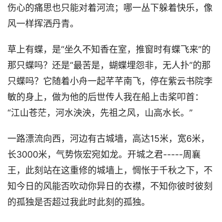
伤心的痛思也只能对着河流；哪一丛下躲着快乐，像
风一样挥洒丹青。
草上有蝶，是“坐久不知香在室，推窗时有蝶飞来”的
那只蝶吗？还是“最苦是，蝴蝶埋怨非，无人扑”的那
只蝶吗？它随着小舟一起芊芊南飞，停在紫云书院李
敏的身上，做为他的后世传人我在船上击桨叩首：
“江山苍茫，河水泱泱，先祖之风，山高水长。”
一路漂流向西，河边有古城墙，高达15米，宽6米，
长3000米，气势恢宏宛如龙。开城之君-----周襄
王，此刻站在这重修的城墙上，惆怅于千秋之下，不
知今日的风能否吹动你异日的衣襟，不知你彼时彼刻
的孤独是否超过我此时此刻的孤独。