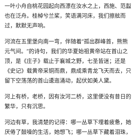
一叶小舟自桃花园起向西漂在汝水之上，西施、范蠫
也在泛舟。桂棹兮兰桨，笑语满河床，我们擦舷而
过，默默无声响。
河流在五里堡向南一弯，伴随着“孤出群峰首，熊熊
元气间。”的诗句，我们的华夏始祖黄帝站在首山之
顶，是《庄子》载止于襄城之野，七圣皆迷；还是
《史记》载黄帝采铜而鼎，鼎成乘青龙飞天而去，只
留下空荡荡的首山逶迤涌动，起伏如美人黛。
河上有桥，老桥，因有汝河二桥，这里便没有昔日的
繁华，只有沉思。
河边有草，我清楚的记得：哪一丛草下埋着疲惫，她
厌倦了鼓噪的生活，她想飞；哪一丛草下藏着泪珠，