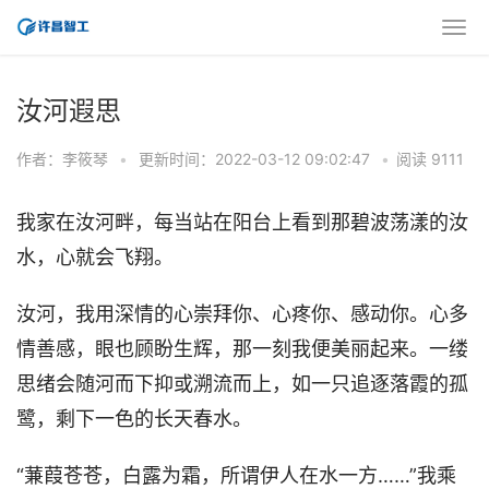
汝河遐思
作者：李筱琴
•
更新时间：2022-03-12 09:02:47
•
阅读 9111
我家在汝河畔，每当站在阳台上看到那碧波荡漾的汝
水，心就会飞翔。
汝河，我用深情的心崇拜你、心疼你、感动你。心多
情善感，眼也顾盼生辉，那一刻我便美丽起来。一缕
思绪会随河而下抑或溯流而上，如一只追逐落霞的孤
鹭，剩下一色的长天春水。
“蒹葭苍苍，白露为霜，所谓伊人在水一方……”我乘