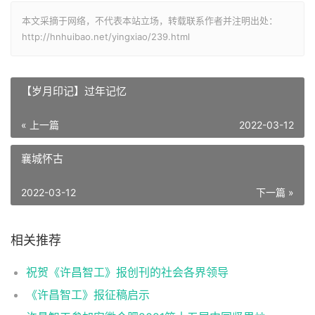
本文采摘于网络，不代表本站立场，转载联系作者并注明出处：
http://hnhuibao.net/yingxiao/239.html
【岁月印记】过年记忆
« 上一篇
2022-03-12
襄城怀古
2022-03-12
下一篇 »
相关推荐
祝贺《许昌智工》报创刊的社会各界领导
《许昌智工》报征稿启示