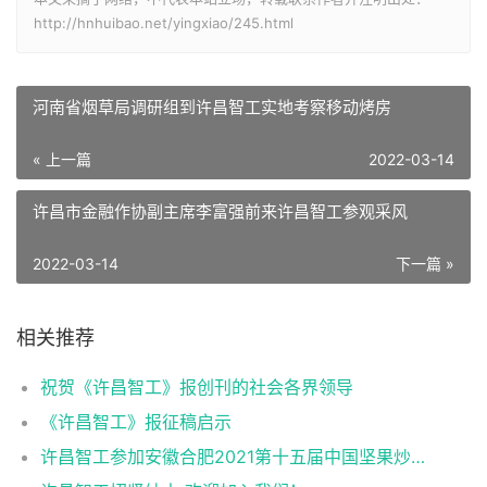
http://hnhuibao.net/yingxiao/245.html
河南省烟草局调研组到许昌智工实地考察移动烤房
« 上一篇
2022-03-14
许昌市金融作协副主席李富强前来许昌智工参观采风
2022-03-14
下一篇 »
相关推荐
祝贺《许昌智工》报创刊的社会各界领导
《许昌智工》报征稿启示
许昌智工参加安徽合肥2021第十五届中国坚果炒货展掠影