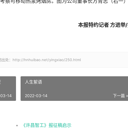
司考察可移动热泵烤烟房。图为公司董事长方青志（右一
本报特约记者 方进举
/hnhuibao.net/yingxiao/250.html
货
人生絮语
-03-14
2022-03-14
下一篇 
《许昌智工》报征稿启示