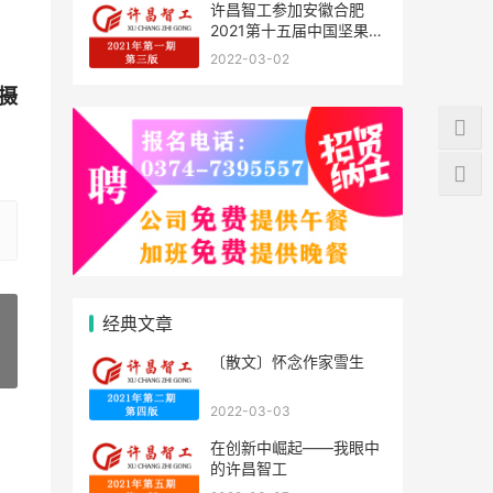
）
许昌智工参加安徽合肥
2021第十五届中国坚果炒
货展掠影
2022-03-02
/摄
经典文章
〔散文〕怀念作家雪生
»
2022-03-03
在创新中崛起——我眼中
的许昌智工