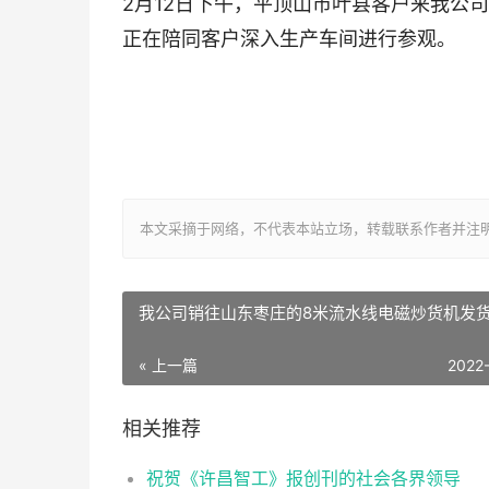
2月12日下午，平顶山市叶县客户来我公
正在陪同客户深入生产车间进行参观。
本文采摘于网络，不代表本站立场，转载联系作者并注明出处：http:/
我公司销往山东枣庄的8米流水线电磁炒货机发
« 上一篇
2022
相关推荐
祝贺《许昌智工》报创刊的社会各界领导