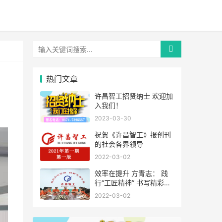
热门文章
许昌智工招贤纳士 欢迎加
入我们！
2023-03-30
祝贺《许昌智工》报创刊
的社会各界领导
2022-03-02
效率在提升 方青志： 践
行“工匠精神” 书写精彩人
生
2022-03-02