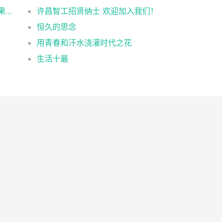
许昌智工参加安徽合肥2021第十五届中国坚果炒货展掠影
许昌智工招贤纳士 欢迎加入我们！
恒久的思念
用青春和汗水浇灌时代之花
生活十最