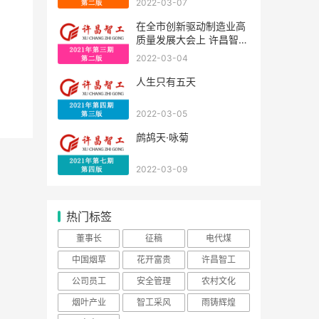
2022-03-07
在全市创新驱动制造业高
质量发展大会上 许昌智工
获得殊荣
2022-03-04
人生只有五天
2022-03-05
鹧鸪天·咏菊
2022-03-09
热门标签
董事长
征稿
电代煤
中国烟草
花开富贵
许昌智工
公司员工
安全管理
农村文化
烟叶产业
智工采风
雨铸辉煌