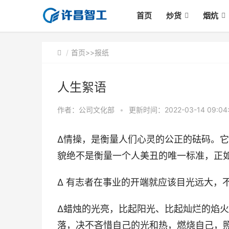
首页
炒货
烟炕
首页
>>
报纸
人生絮语
作者：公司文化部
•
更新时间：2022-03-14 09:04
∆情操，是衡量人们心灵的公正的砝码。
貌绝不是衡量一个人美丑的唯一标准，正
∆ 有志者在事业的开端就应该目光远大，
∆蜡烛的光亮，比起阳光、比起灿烂的焰
落，决不吝惜自己的光和热，燃烧自己，