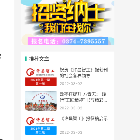
却
常
推荐文章
祝贺《许昌智工》报创刊
的社会各界领导
创
2022-03-02
效率在提升 方青志： 践
行“工匠精神” 书写精彩人
生
2022-03-02
《许昌智工》报征稿启示
2022-03-03