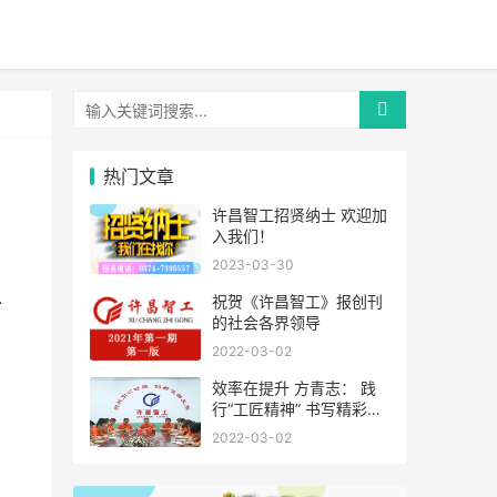
热门文章
许昌智工招贤纳士 欢迎加
入我们！
2023-03-30
外
祝贺《许昌智工》报创刊
的社会各界领导
2022-03-02
效率在提升 方青志： 践
行“工匠精神” 书写精彩人
生
2022-03-02