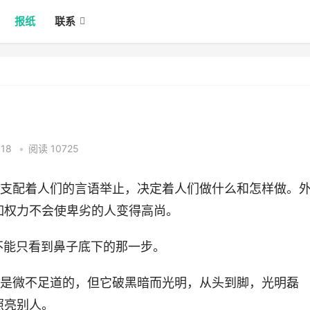
报纸
联系
:18
•
阅读 10725
它支配着人们的言语举止，决定着人们做什么和怎样做。
如权力不会使卑劣的人变得高尚。
不能只看到鼻子底下的那一步。
火是微不足道的，但它破黑暗而光明，从头到脚，光明磊
照亮别人。