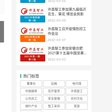
2022-03-05
许昌智工参加第九届临沂
花生、葵花 博览会剪影
2022-03-05
许昌智工召开疫情防控工
作会议
»
2022-03-07
许昌智工参加安徽合肥
2021第十五届中国坚果炒
货展掠影
2022-03-02
热门标签
董事长
征稿
电代煤
中国烟草
花开富贵
许昌智工
公司员工
安全管理
农村文化
烟叶产业
智工采风
宽容