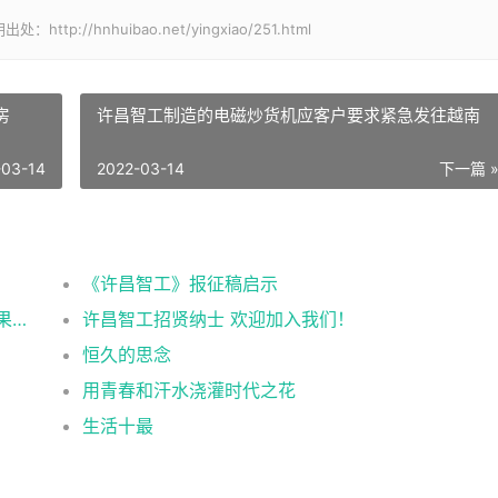
/hnhuibao.net/yingxiao/251.html
房
许昌智工制造的电磁炒货机应客户要求紧急发往越南
-03-14
2022-03-14
下一篇 
《许昌智工》报征稿启示
许昌智工参加安徽合肥2021第十五届中国坚果炒货展掠影
许昌智工招贤纳士 欢迎加入我们！
恒久的思念
用青春和汗水浇灌时代之花
生活十最