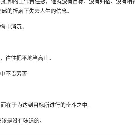
法推卸的工作责任感，他就没有目标、没有归宿、没有精
伤感的折磨下失去人生的信念。
后悔中消沉，
人，往往把平地当高山。
登中不畏劳苦
而在于为达到目标所进行的奋斗之中。
应该是没有味道的。