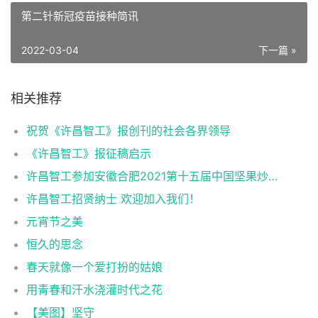
第二针新冠疫苗接种简讯
2022-03-04
下一篇 »
相关推荐
祝贺《许昌智工》报创刊的社会各界领导
《许昌智工》报征稿启示
许昌智工参加安徽合肥2021第十五届中国坚果炒货展掠影
许昌智工招贤纳士 欢迎加入我们！
元宵节之美
恒久的思念
春天就像一个爱打扮的姑娘
用青春和汗水浇灌时代之花
【美图】坚守