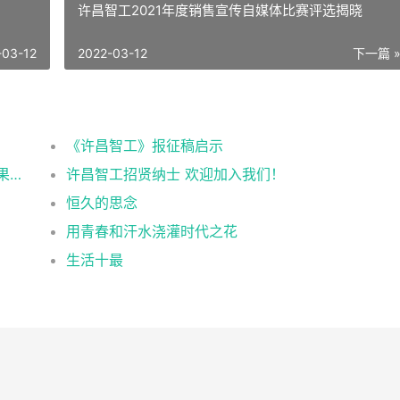
许昌智工2021年度销售宣传自媒体比赛评选揭晓
-03-12
2022-03-12
下一篇 
《许昌智工》报征稿启示
许昌智工参加安徽合肥2021第十五届中国坚果炒货展掠影
许昌智工招贤纳士 欢迎加入我们！
恒久的思念
用青春和汗水浇灌时代之花
生活十最