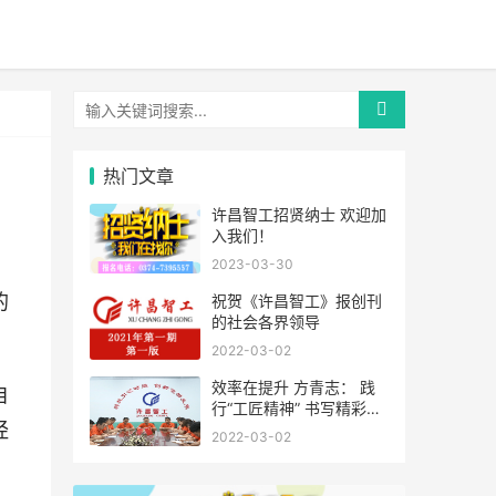
热门文章
许昌智工招贤纳士 欢迎加
入我们！
2023-03-30
的
祝贺《许昌智工》报创刊
的社会各界领导
2022-03-02
效率在提升 方青志： 践
自
行“工匠精神” 书写精彩人
经
生
2022-03-02