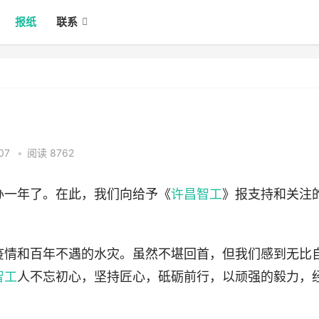
报纸
联系
:07
•
阅读 8762
办一年了。在此，我们向给予《
许昌智工
》报支持和关注
疫情和百年不遇的水灾。虽然不堪回首，但我们感到无比
智工
人不忘初心，坚持匠心，砥砺前行，以顽强的毅力，