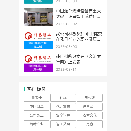
2022-03-09
中国烟草烘烤设备有重大
突破：许昌智工成功研发
框式多功能电烤房
2022-03-02
我公司积极参加 市卫健委
在我县举办的职业健康培
训
2022-03-03
孙臣付的散文在《奔流文
学网》上发表
2022-03-14
热门标签
董事长
征稿
电代煤
中国烟草
花开富贵
许昌智工
公司员工
安全管理
农村文化
烟叶产业
智工采风
宽容