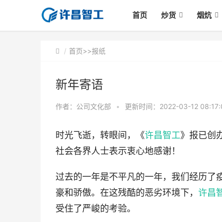
首页
炒货
烟炕
首页
>>
报纸
新年寄语
作者：公司文化部
•
更新时间：2022-03-12 08:17
时光飞逝，转眼间，《
许昌智工
》报已创
社会各界人士表示衷心地感谢！
过去的一年是不平凡的一年，我们经历了
豪和骄傲。在这残酷的恶劣环境下，
许昌
受住了严峻的考验。