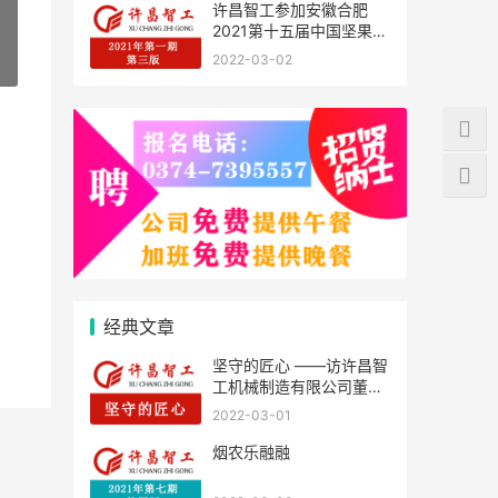
许昌智工参加安徽合肥
2021第十五届中国坚果炒
货展掠影
2022-03-02
»
经典文章
坚守的匠心 ——访许昌智
工机械制造有限公司董事
长方青志
2022-03-01
烟农乐融融