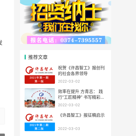
发
推荐文章
，
祝贺《许昌智工》报创刊
的社会各界领导
2022-03-02
效率在提升 方青志： 践
行“工匠精神” 书写精彩人
生
2022-03-02
《许昌智工》报征稿启示
2022-03-03