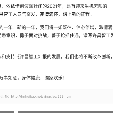
，依依惜别波澜壮阔的2021年，昂首迎来生机无限的
许昌智工人意气奋发，豪情满怀，踏上新的征程。
新的一年。新的一年，我们将一如既往、信心倍增，激情满
忧患意识，勇于面对挑战，善于抢抓住遇，谱写许昌智工
心和支持《许昌智工》报的发展，我们也将不断改革创新
年万事如意，身体健康，阖家欢乐!
/hnhuibao.net/yingxiao/223.html