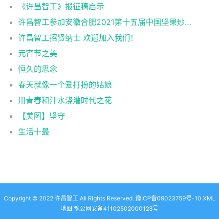
《许昌智工》报征稿启示
许昌智工参加安徽合肥2021第十五届中国坚果炒货展掠影
许昌智工招贤纳士 欢迎加入我们！
元宵节之美
恒久的思念
春天就像一个爱打扮的姑娘
用青春和汗水浇灌时代之花
【美图】坚守
生活十最
Copyright © 2022 许昌智工 All Rights Reserved.
豫ICP备09023759号-10
XML
地图
豫公网安备41102502000128号