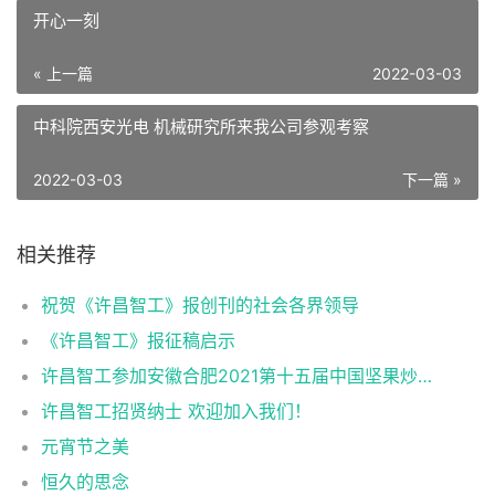
开心一刻
« 上一篇
2022-03-03
中科院西安光电 机械研究所来我公司参观考察
2022-03-03
下一篇 »
相关推荐
祝贺《许昌智工》报创刊的社会各界领导
《许昌智工》报征稿启示
许昌智工参加安徽合肥2021第十五届中国坚果炒货展掠影
许昌智工招贤纳士 欢迎加入我们！
元宵节之美
恒久的思念